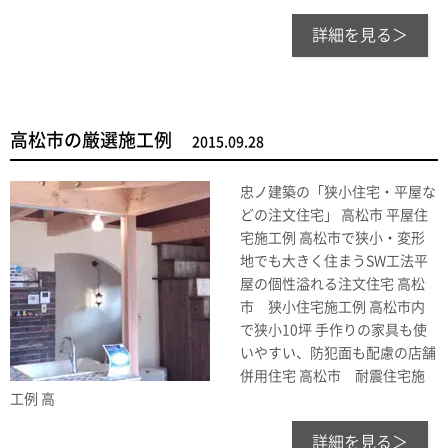
詳細を見る＞
高松市の厳選施工例
2015.09.28
忠ノ建築の「狭小住宅・平屋な
どの注文住宅」 高松市 平屋住
宅施工例 高松市で狭小・変形
地でも大きく住まうSW工法平
屋の個性溢れる注文住宅 高松
市 狭小住宅施工例 高松市内
で狭小10坪 手作りの家具も使
いやすい、防犯面も配慮の店舗
併用住宅 高松市 耐震住宅施
工例 高
詳細を見る＞