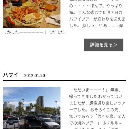
の・・・・ ほんで、やっぱり
海。 こんな感じで５泊７日の
ハワイツアーが終わりを迎えま
した。 淋しいけど あ＝＝＝楽
しかったーーーーーー！ まだまだ、
詳細を見る＞
ハワイ
2012.01.20
「ただいまーーー！」 無事、
帰ってきました わかってはい
ましたが、想像通り楽しいツア
ーでした。 おそらくこの先、
無いであろう「男４０歳、８人
での海外ツアー」 ホノルル～