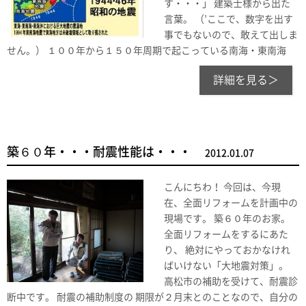
す・・・」 建築士様から出た
言葉。 （’ここで、数字を出す
事でもないので、敢えて出しま
せん。） １００年から１５０年周期で起こっている南海・東南海
詳細を見る＞
築６０年・・・耐震性能は・・・
2012.01.07
こんにちわ！ 今回は、今現
在、全面リフォームを計画中の
現場です。 築６０年のお家。
全面リフォームをするにあた
り、 絶対にやっておかなけれ
ばいけない「大地震対策」。
高松市の補助を受けて、耐震診
断中です。 耐震の補助制度の 期限が２月末とのことなので、自分の