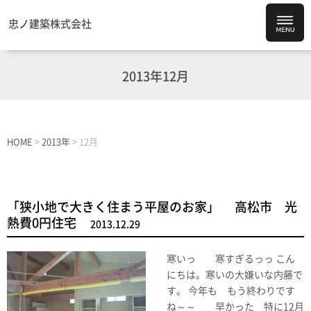
忠ノ建築株式会社
2013年12月
HOME
>
2013年
>
12月
「狭小地で大きく住まう平屋のお家」 高松市 光
熱費0円住宅
2013.12.29
寒いっ 寒すぎるっっ こん
にちは。寒いの大嫌いな内藤で
す。 今年も もう終わりです
ね～～ 早かった 特に12月