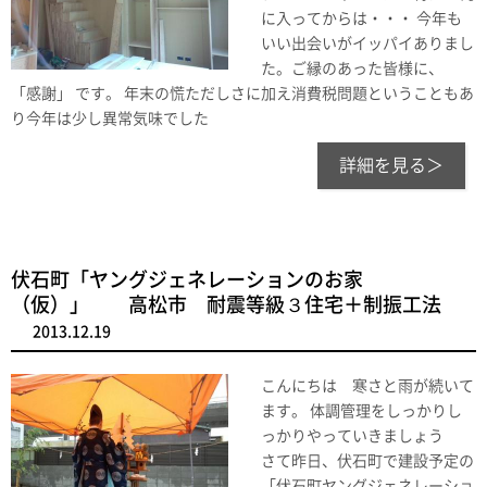
に入ってからは・・・ 今年も
いい出会いがイッパイありまし
た。ご縁のあった皆様に、
「感謝」 です。 年末の慌ただしさに加え消費税問題ということもあ
り今年は少し異常気味でした
詳細を見る＞
伏石町「ヤングジェネレーションのお家
（仮）」 高松市 耐震等級３住宅＋制振工法
2013.12.19
こんにちは 寒さと雨が続いて
ます。 体調管理をしっかりし
っかりやっていきましょう
さて昨日、伏石町で建設予定の
「伏石町ヤングジェネレーショ