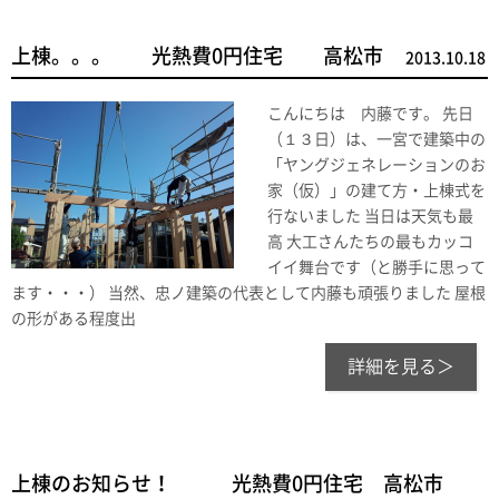
上棟。。。 光熱費0円住宅 高松市
2013.10.18
こんにちは 内藤です。 先日
（１３日）は、一宮で建築中の
「ヤングジェネレーションのお
家（仮）」の建て方・上棟式を
行ないました 当日は天気も最
高 大工さんたちの最もカッコ
イイ舞台です（と勝手に思って
ます・・・） 当然、忠ノ建築の代表として内藤も頑張りました 屋根
の形がある程度出
詳細を見る＞
上棟のお知らせ！ 光熱費0円住宅 高松市