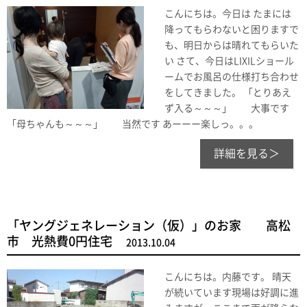
こんにちは。今日は たまには
降ってもらわないと困りますで
も、明日からは晴れてもらいた
い さて、今日はLIXILショール
ームでお風呂の仕様打ち合わせ
をしてきました。 「とりあえ
ず入る～～～」 大事です
「母ちゃんも～～～」 当然です あーーー楽しっ。。。
詳細を見る＞
「ヤングジェネレーション（仮）」のお家 高松
市 光熱費0円住宅
2013.10.04
こんにちは。内藤です。 晴天
が続いています現場は好調に進