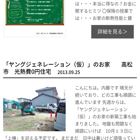
は・・・本当に得なの？お金に
関するヒミツ 〇保険の授業で
は・・・お家の断熱性能と健
詳細を見る＞
「ヤングジェネレーション（仮）」のお家 高松
市 光熱費0円住宅
2013.09.25
こんにちは。内藤です 晴天が
続いており、どの工事も順調に
進んでいます 先週からは、
「ヤングジェネレーション
（仮）」のお家の新築工事も始
まりました。 地盤も問題なく
順調にいけば 10月１３日に
「上棟」を迎える予定です。 まだまだ 日中は暑いけど頑張ってい