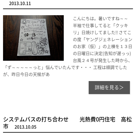
2013.10.11
こんにちは。暑いですね～～
半袖で仕事してると「クッキ
リ」日焼けしてました!! さてこ
の度「ヤングジェネレーション
のお家（仮）」の上棟を１３日
の日曜日に決定(告知が遅っっ)
台風２４号が発生した時から、
「ず～～～～～っと」悩んでいたんです・・・ 工程は順調でした
が、昨日今日の天候があ
詳細を見る＞
システムバスの打ち合わせ 光熱費0円住宅 高松
市
2013.10.05