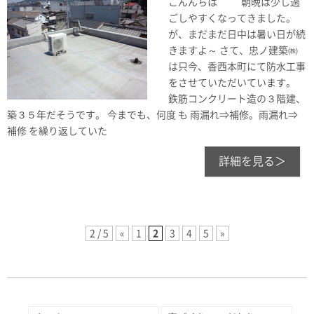
こんんちは 朝晩は少し過
ごしやすくなってきました。
が、まだまだ日中は暑い日が続
きますよ～ さて、忠ノ建築㈱
は只今、香西本町にて防水工事
をさせていただいています。
鉄筋コンクリート造の３階建、
築３５年だそうです。 今までも、何度 も 雨漏れ⇒補修。雨漏れ⇒
補修 を繰り返していた
詳細を見る＞
2 / 5
«
1
2
3
4
5
»